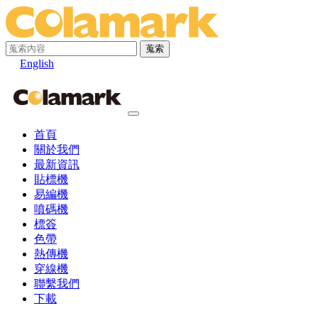
蒐索
English
首頁
關於我們
最新資訊
貼標機
易編機
噴碼機
標簽
色帶
熱傳機
穿線機
聯繫我們
下載