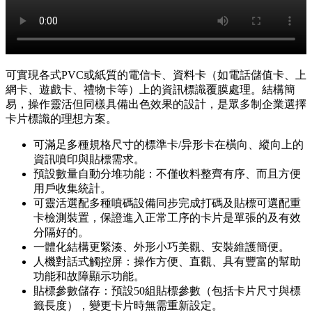
可實現各式PVC或紙質的電信卡、資料卡（如電話儲值卡、上
網卡、遊戲卡、禮物卡等）上的資訊標識覆膜處理。結構簡
易，操作靈活但同樣具備出色效果的設計，是眾多制企業選擇
卡片標識的理想方案。
可滿足多種規格尺寸的標準卡/异形卡在橫向、縱向上的
資訊噴印與貼標需求。
預設數量自動分堆功能：不僅收料整齊有序、而且方便
用戶收集統計。
可靈活選配多種噴碼設備同步完成打碼及貼標可選配重
卡檢測裝置，保證進入正常工序的卡片是單張的及有效
分隔好的。
一體化結構更緊湊、外形小巧美觀、安裝維護簡便。
人機對話式觸控屏：操作方便、直觀、具有豐富的幫助
功能和故障顯示功能。
貼標參數儲存：預設50組貼標參數（包括卡片尺寸與標
籤長度），變更卡片時無需重新設定。