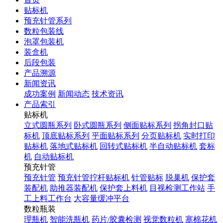
贴标机
预充针管系列
数粒包装线
泡罩包装机
装盒机
后段包装
产品溯源
新闻资讯
成功案例
新闻动态
技术资讯
产品索引
贴标机
立式圆瓶系列
卧式圆瓶系列
侧面贴标系列
拐角封口贴
标机
顶底贴标系列
平面贴标系列
分页贴标机
实时打印
贴标机
落地式贴标机
回转式贴标机
半自动贴标机
套标
机
自动贴标机
预充针管
预充针管
预充针管拧杆贴标机
针管贴标
脱巢机
保护套
装配机
助推器装配机
保护套上料机
目视检测工作站
手
工上料工作台
大容量缓冲平台
数粒瓶装
理瓶机
智能洗瓶机
药片/胶囊检测
视觉数粒机
塞棉花机