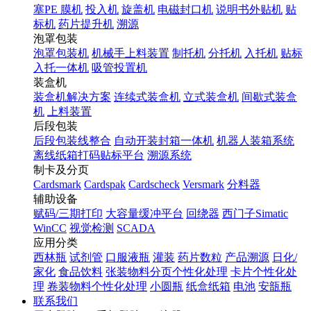
塞PE 膜机
投入机
旋盖机
电磁封口机
说明书外贴机
贴
标机
药片提升机
溯源
泡罩包装
泡罩包装机
机械手上料装置
制托机
分托机
入托机
贴标
入托一体机
吸管投置机
装盒机
装盒机解决方案
连续式装盒机
立式装盒机
间歇式装盒
机
上料装置
后段包装
后段包装线整合
自动开装封箱一体机
机器人装箱系统
离线纸箱打码贴标平台
溯源系统
制卡及分页
Cardsmark
Cardspak
Cardscheck
Versmark
分料器
辅助设备
赋码/三期打印
大容量缓冲平台
回绕器
西门子Simatic
WinCC
视觉检测
SCADA
应用分类
西林瓶
试剂管
口服液瓶
灌装
药片数粒
产品溯源
日化/
家化
食品饮料
张装物料分页个性化处理
卡片个性化处
理
卷装物料个性化处理
小圆瓶
纸盒纸箱
电池
安瓿瓶
联系我们