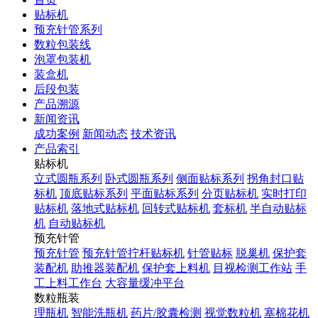
贴标机
预充针管系列
数粒包装线
泡罩包装机
装盒机
后段包装
产品溯源
新闻资讯
成功案例
新闻动态
技术资讯
产品索引
贴标机
立式圆瓶系列
卧式圆瓶系列
侧面贴标系列
拐角封口贴
标机
顶底贴标系列
平面贴标系列
分页贴标机
实时打印
贴标机
落地式贴标机
回转式贴标机
套标机
半自动贴标
机
自动贴标机
预充针管
预充针管
预充针管拧杆贴标机
针管贴标
脱巢机
保护套
装配机
助推器装配机
保护套上料机
目视检测工作站
手
工上料工作台
大容量缓冲平台
数粒瓶装
理瓶机
智能洗瓶机
药片/胶囊检测
视觉数粒机
塞棉花机