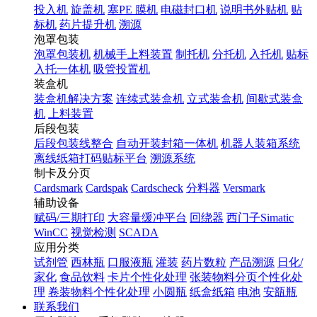
投入机
旋盖机
塞PE 膜机
电磁封口机
说明书外贴机
贴
标机
药片提升机
溯源
泡罩包装
泡罩包装机
机械手上料装置
制托机
分托机
入托机
贴标
入托一体机
吸管投置机
装盒机
装盒机解决方案
连续式装盒机
立式装盒机
间歇式装盒
机
上料装置
后段包装
后段包装线整合
自动开装封箱一体机
机器人装箱系统
离线纸箱打码贴标平台
溯源系统
制卡及分页
Cardsmark
Cardspak
Cardscheck
分料器
Versmark
辅助设备
赋码/三期打印
大容量缓冲平台
回绕器
西门子Simatic
WinCC
视觉检测
SCADA
应用分类
试剂管
西林瓶
口服液瓶
灌装
药片数粒
产品溯源
日化/
家化
食品饮料
卡片个性化处理
张装物料分页个性化处
理
卷装物料个性化处理
小圆瓶
纸盒纸箱
电池
安瓿瓶
联系我们