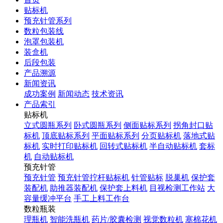
贴标机
预充针管系列
数粒包装线
泡罩包装机
装盒机
后段包装
产品溯源
新闻资讯
成功案例
新闻动态
技术资讯
产品索引
贴标机
立式圆瓶系列
卧式圆瓶系列
侧面贴标系列
拐角封口贴
标机
顶底贴标系列
平面贴标系列
分页贴标机
落地式贴
标机
实时打印贴标机
回转式贴标机
半自动贴标机
套标
机
自动贴标机
预充针管
预充针管
预充针管拧杆贴标机
针管贴标
脱巢机
保护套
装配机
助推器装配机
保护套上料机
目视检测工作站
大
容量缓冲平台
手工上料工作台
数粒瓶装
理瓶机
智能洗瓶机
药片/胶囊检测
视觉数粒机
塞棉花机