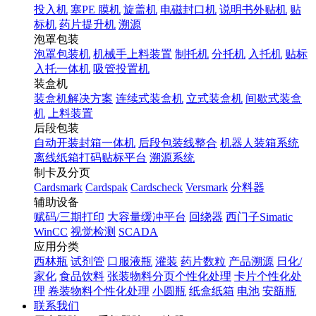
投入机
塞PE 膜机
旋盖机
电磁封口机
说明书外贴机
贴
标机
药片提升机
溯源
泡罩包装
泡罩包装机
机械手上料装置
制托机
分托机
入托机
贴标
入托一体机
吸管投置机
装盒机
装盒机解决方案
连续式装盒机
立式装盒机
间歇式装盒
机
上料装置
后段包装
自动开装封箱一体机
后段包装线整合
机器人装箱系统
离线纸箱打码贴标平台
溯源系统
制卡及分页
Cardsmark
Cardspak
Cardscheck
Versmark
分料器
辅助设备
赋码/三期打印
大容量缓冲平台
回绕器
西门子Simatic
WinCC
视觉检测
SCADA
应用分类
西林瓶
试剂管
口服液瓶
灌装
药片数粒
产品溯源
日化/
家化
食品饮料
张装物料分页个性化处理
卡片个性化处
理
卷装物料个性化处理
小圆瓶
纸盒纸箱
电池
安瓿瓶
联系我们