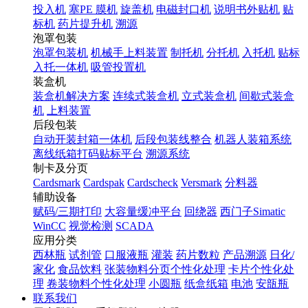
投入机
塞PE 膜机
旋盖机
电磁封口机
说明书外贴机
贴
标机
药片提升机
溯源
泡罩包装
泡罩包装机
机械手上料装置
制托机
分托机
入托机
贴标
入托一体机
吸管投置机
装盒机
装盒机解决方案
连续式装盒机
立式装盒机
间歇式装盒
机
上料装置
后段包装
自动开装封箱一体机
后段包装线整合
机器人装箱系统
离线纸箱打码贴标平台
溯源系统
制卡及分页
Cardsmark
Cardspak
Cardscheck
Versmark
分料器
辅助设备
赋码/三期打印
大容量缓冲平台
回绕器
西门子Simatic
WinCC
视觉检测
SCADA
应用分类
西林瓶
试剂管
口服液瓶
灌装
药片数粒
产品溯源
日化/
家化
食品饮料
张装物料分页个性化处理
卡片个性化处
理
卷装物料个性化处理
小圆瓶
纸盒纸箱
电池
安瓿瓶
联系我们