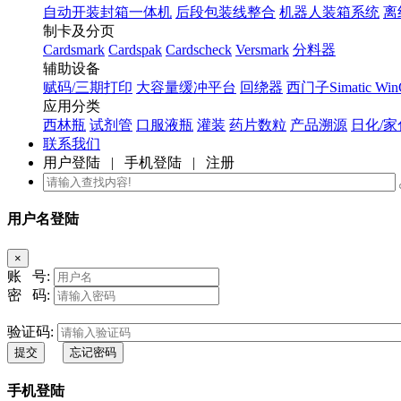
自动开装封箱一体机
后段包装线整合
机器人装箱系统
离
制卡及分页
Cardsmark
Cardspak
Cardscheck
Versmark
分料器
辅助设备
赋码/三期打印
大容量缓冲平台
回绕器
西门子Simatic Wi
应用分类
西林瓶
试剂管
口服液瓶
灌装
药片数粒
产品溯源
日化/家
联系我们
用户登陆
|
手机登陆
|
注册
用户名登陆
×
账 号:
密 码:
验证码:
提交
忘记密码
手机登陆