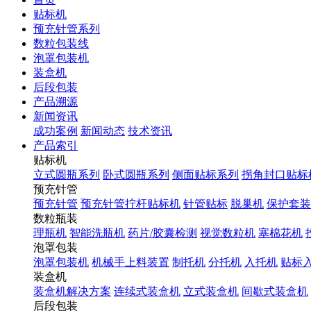
贴标机
预充针管系列
数粒包装线
泡罩包装机
装盒机
后段包装
产品溯源
新闻资讯
成功案例
新闻动态
技术资讯
产品索引
贴标机
立式圆瓶系列
卧式圆瓶系列
侧面贴标系列
拐角封口贴标
预充针管
预充针管
预充针管拧杆贴标机
针管贴标
脱巢机
保护套装
数粒瓶装
理瓶机
智能洗瓶机
药片/胶囊检测
视觉数粒机
塞棉花机
泡罩包装
泡罩包装机
机械手上料装置
制托机
分托机
入托机
贴标
装盒机
装盒机解决方案
连续式装盒机
立式装盒机
间歇式装盒机
后段包装