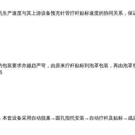
机生产速度与其上游设备预充针管拧杆贴标速度的协同关系，保
的包装要求亦越趋严苛，由原来拧杆贴标到泡罩包装，再由泡罩
包
，本套设备采用自动脱巢→圆孔指托安装→自动拧杆及贴标→成