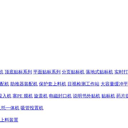
机
顶底贴标系列
平面贴标系列
分页贴标机
落地式贴标机
实时打
配机
助推器装配机
保护套上料机
目视检测工作站
大容量缓冲平
投入机
塞PE 膜机
旋盖机
电磁封口机
说明书外贴机
贴标机
药片
入托一体机
吸管投置机
上料装置