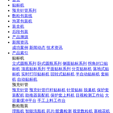
贴标机
预充针管系列
数粒包装线
泡罩包装机
装盒机
后段包装
产品溯源
新闻资讯
成功案例
新闻动态
技术资讯
产品索引
贴标机
立式圆瓶系列
卧式圆瓶系列
侧面贴标系列
拐角封口贴
标机
顶底贴标系列
平面贴标系列
分页贴标机
落地式贴
标机
实时打印贴标机
回转式贴标机
半自动贴标机
套标
机
自动贴标机
预充针管
预充针管
预充针管拧杆贴标机
针管贴标
脱巢机
保护套
装配机
助推器装配机
保护套上料机
目视检测工作站
大
容量缓冲平台
手工上料工作台
数粒瓶装
理瓶机
智能洗瓶机
药片/胶囊检测
视觉数粒机
塞棉花机