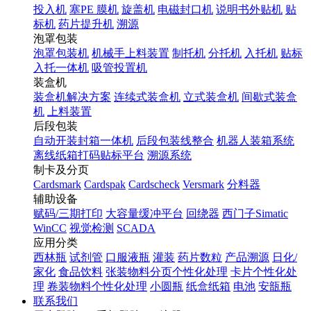
投入机
塞PE 膜机
旋盖机
电磁封口机
说明书外贴机
贴
标机
药片提升机
溯源
泡罩包装
泡罩包装机
机械手上料装置
制托机
分托机
入托机
贴标
入托一体机
吸管投置机
装盒机
装盒机解决方案
连续式装盒机
立式装盒机
间歇式装盒
机
上料装置
后段包装
自动开装封箱一体机
后段包装线整合
机器人装箱系统
离线纸箱打码贴标平台
溯源系统
制卡及分页
Cardsmark
Cardspak
Cardscheck
Versmark
分料器
辅助设备
赋码/三期打印
大容量缓冲平台
回绕器
西门子Simatic
WinCC
视觉检测
SCADA
应用分类
西林瓶
试剂管
口服液瓶
灌装
药片数粒
产品溯源
日化/
家化
食品饮料
张装物料分页个性化处理
卡片个性化处
理
卷装物料个性化处理
小圆瓶
纸盒纸箱
电池
安瓿瓶
联系我们