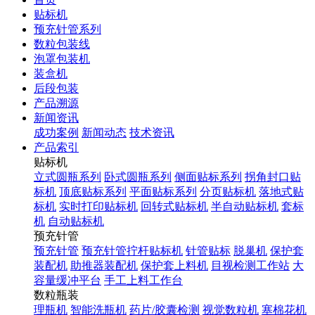
贴标机
预充针管系列
数粒包装线
泡罩包装机
装盒机
后段包装
产品溯源
新闻资讯
成功案例
新闻动态
技术资讯
产品索引
贴标机
立式圆瓶系列
卧式圆瓶系列
侧面贴标系列
拐角封口贴
标机
顶底贴标系列
平面贴标系列
分页贴标机
落地式贴
标机
实时打印贴标机
回转式贴标机
半自动贴标机
套标
机
自动贴标机
预充针管
预充针管
预充针管拧杆贴标机
针管贴标
脱巢机
保护套
装配机
助推器装配机
保护套上料机
目视检测工作站
大
容量缓冲平台
手工上料工作台
数粒瓶装
理瓶机
智能洗瓶机
药片/胶囊检测
视觉数粒机
塞棉花机