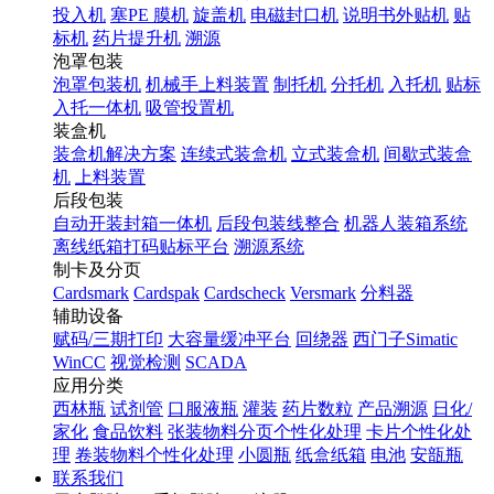
投入机
塞PE 膜机
旋盖机
电磁封口机
说明书外贴机
贴
标机
药片提升机
溯源
泡罩包装
泡罩包装机
机械手上料装置
制托机
分托机
入托机
贴标
入托一体机
吸管投置机
装盒机
装盒机解决方案
连续式装盒机
立式装盒机
间歇式装盒
机
上料装置
后段包装
自动开装封箱一体机
后段包装线整合
机器人装箱系统
离线纸箱打码贴标平台
溯源系统
制卡及分页
Cardsmark
Cardspak
Cardscheck
Versmark
分料器
辅助设备
赋码/三期打印
大容量缓冲平台
回绕器
西门子Simatic
WinCC
视觉检测
SCADA
应用分类
西林瓶
试剂管
口服液瓶
灌装
药片数粒
产品溯源
日化/
家化
食品饮料
张装物料分页个性化处理
卡片个性化处
理
卷装物料个性化处理
小圆瓶
纸盒纸箱
电池
安瓿瓶
联系我们