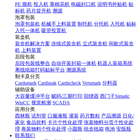
PE 膜机
投入机
塞棉花机
电磁封口机
说明书外贴机
贴
标机
药片提升机
溯源
泡罩包装
泡罩包装机
机械手上料装置
制托机
分托机
入托机
贴标
入托一体机
吸管投置机
装盒机
装盒机解决方案
连续式装盒机
立式装盒机
间歇式装盒
机
上料装置
后段包装
后段包装线整合
自动开装封箱一体机
机器人装箱系统
离线纸箱打码贴标平台
溯源系统
制卡及分页
Cardsmark
Cardspak
Cardscheck
Versmark
分料器
辅助设备
大容量缓冲平台
赋码/三期打印
回绕器
西门子Simatic
WinCC
视觉检测
SCADA
应用分类
西林瓶
试剂管
口服液瓶
灌装
药片数粒
产品溯源
日化/
家化
食品饮料
卡片个性化处理
张装物料分页个性化处
理
卷装物料个性化处理
小圆瓶
纸盒纸箱
电池
安瓿瓶
联系我们