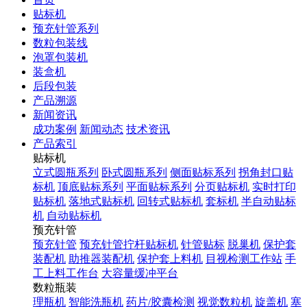
贴标机
预充针管系列
数粒包装线
泡罩包装机
装盒机
后段包装
产品溯源
新闻资讯
成功案例
新闻动态
技术资讯
产品索引
贴标机
立式圆瓶系列
卧式圆瓶系列
侧面贴标系列
拐角封口贴
标机
顶底贴标系列
平面贴标系列
分页贴标机
实时打印
贴标机
落地式贴标机
回转式贴标机
套标机
半自动贴标
机
自动贴标机
预充针管
预充针管
预充针管拧杆贴标机
针管贴标
脱巢机
保护套
装配机
助推器装配机
保护套上料机
目视检测工作站
手
工上料工作台
大容量缓冲平台
数粒瓶装
理瓶机
智能洗瓶机
药片/胶囊检测
视觉数粒机
旋盖机
塞