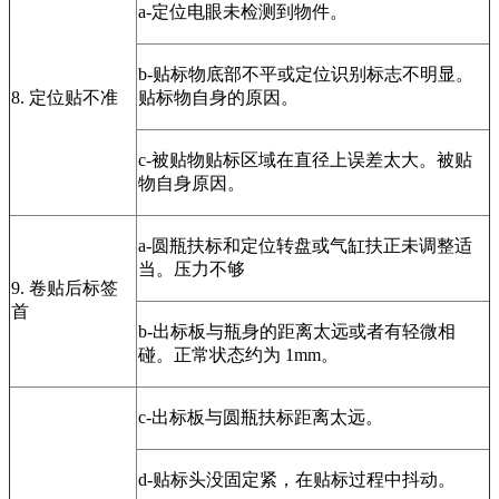
a-定位电眼未检测到物件。
b-贴标物底部不平或定位识别标志不明显。
8. 定位贴不准
贴标物自身的原因。
c-被贴物贴标区域在直径上误差太大。被贴
物自身原因。
a-圆瓶扶标和定位转盘或气缸扶正未调整适
当。压力不够
9. 卷贴后标签
首
b-出标板与瓶身的距离太远或者有轻微相
碰。正常状态约为 1mm。
c-出标板与圆瓶扶标距离太远。
d-贴标头没固定紧，在贴标过程中抖动。