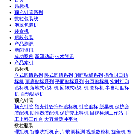
贴标机
预充针管系列
数粒包装线
泡罩包装机
装盒机
后段包装
产品溯源
新闻资讯
成功案例
新闻动态
技术资讯
产品索引
贴标机
立式圆瓶系列
卧式圆瓶系列
侧面贴标系列
拐角封口贴
标机
顶底贴标系列
平面贴标系列
分页贴标机
实时打印
贴标机
落地式贴标机
回转式贴标机
套标机
半自动贴标
机
自动贴标机
预充针管
预充针管
预充针管拧杆贴标机
针管贴标
脱巢机
保护套
装配机
助推器装配机
保护套上料机
目视检测工作站
手
工上料工作台
大容量缓冲平台
数粒瓶装
理瓶机
智能洗瓶机
药片/胶囊检测
视觉数粒机
旋盖机
塞