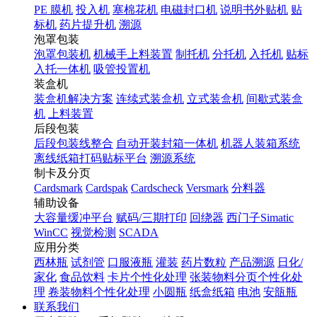
PE 膜机
投入机
塞棉花机
电磁封口机
说明书外贴机
贴
标机
药片提升机
溯源
泡罩包装
泡罩包装机
机械手上料装置
制托机
分托机
入托机
贴标
入托一体机
吸管投置机
装盒机
装盒机解决方案
连续式装盒机
立式装盒机
间歇式装盒
机
上料装置
后段包装
后段包装线整合
自动开装封箱一体机
机器人装箱系统
离线纸箱打码贴标平台
溯源系统
制卡及分页
Cardsmark
Cardspak
Cardscheck
Versmark
分料器
辅助设备
大容量缓冲平台
赋码/三期打印
回绕器
西门子Simatic
WinCC
视觉检测
SCADA
应用分类
西林瓶
试剂管
口服液瓶
灌装
药片数粒
产品溯源
日化/
家化
食品饮料
卡片个性化处理
张装物料分页个性化处
理
卷装物料个性化处理
小圆瓶
纸盒纸箱
电池
安瓿瓶
联系我们