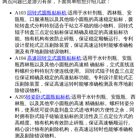
两点问题已是游刃有余，下面简单给您介绍几款：
A103
回转式圆瓶贴标机
:适用于水针剂瓶、西林瓶、安
瓿瓶、口服液瓶以及其他细小圆瓶的高速稳定贴标，拨
轮转盘式分料特别适合于站立不稳的细小物料。回转式
辊子转盘三点定位贴标保证精确及稳定的高速贴标功
能。独有机构有效防止碎瓶，保证稳定顺畅运行。专利
设计星轮式正压剔除装置，保证高速运转时能够准确检
测及有序地剔除错误物料。
A104
高速回转立式圆瓶贴标机
:适用于水针剂瓶、安瓿
瓶西林瓶以及其他小圆瓶的高速精 确贴标，立式直线送
料螺杆分料特别方便连线使用。 回转式辊子转盘三点定
位保证精确及稳定的高速贴标功能。专利设计星轮式正
压剔除装置，保证高速运转时能够准确检测及有序地剔
除错误物料。
A205
转姿卧式圆瓶贴标机
:适用于水针剂瓶、安瓿瓶、西
林瓶、以及其他窄小圆瓶的高速 精确贴标。螺杆转姿分
料，使系统可提供盘到盘立式进/收料的方便性之余，同
时拥有卧式辊子链输送贴标的灵活性及三点定位方式的
高精度。独有机构有效防止碎瓶，保证高速畅顺运行。
精心设计独有的剔除机构，在高速运转时也能够准确检
测及剔除错误物料。