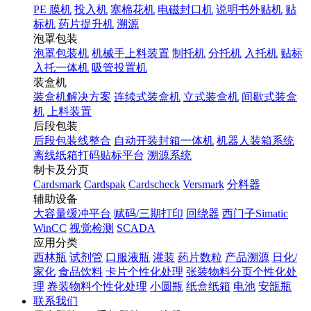
PE 膜机
投入机
塞棉花机
电磁封口机
说明书外贴机
贴
标机
药片提升机
溯源
泡罩包装
泡罩包装机
机械手上料装置
制托机
分托机
入托机
贴标
入托一体机
吸管投置机
装盒机
装盒机解决方案
连续式装盒机
立式装盒机
间歇式装盒
机
上料装置
后段包装
后段包装线整合
自动开装封箱一体机
机器人装箱系统
离线纸箱打码贴标平台
溯源系统
制卡及分页
Cardsmark
Cardspak
Cardscheck
Versmark
分料器
辅助设备
大容量缓冲平台
赋码/三期打印
回绕器
西门子Simatic
WinCC
视觉检测
SCADA
应用分类
西林瓶
试剂管
口服液瓶
灌装
药片数粒
产品溯源
日化/
家化
食品饮料
卡片个性化处理
张装物料分页个性化处
理
卷装物料个性化处理
小圆瓶
纸盒纸箱
电池
安瓿瓶
联系我们