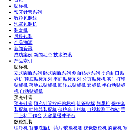
贴标机
预充针管系列
数粒包装线
泡罩包装机
装盒机
后段包装
产品溯源
新闻资讯
成功案例
新闻动态
技术资讯
产品索引
贴标机
立式圆瓶系列
卧式圆瓶系列
侧面贴标系列
拐角封口贴
标机
顶底贴标系列
平面贴标系列
分页贴标机
实时打印
贴标机
落地式贴标机
回转式贴标机
套标机
半自动贴标
机
自动贴标机
预充针管
预充针管
预充针管拧杆贴标机
针管贴标
脱巢机
保护套
装配机
助推器装配机
保护套上料机
目视检测工作站
手
工上料工作台
大容量缓冲平台
数粒瓶装
理瓶机
智能洗瓶机
药片/胶囊检测
视觉数粒机
旋盖机
塞