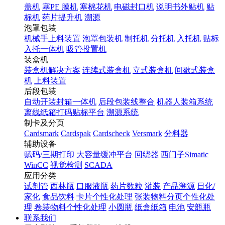
盖机
塞PE 膜机
塞棉花机
电磁封口机
说明书外贴机
贴
标机
药片提升机
溯源
泡罩包装
机械手上料装置
泡罩包装机
制托机
分托机
入托机
贴标
入托一体机
吸管投置机
装盒机
装盒机解决方案
连续式装盒机
立式装盒机
间歇式装盒
机
上料装置
后段包装
自动开装封箱一体机
后段包装线整合
机器人装箱系统
离线纸箱打码贴标平台
溯源系统
制卡及分页
Cardsmark
Cardspak
Cardscheck
Versmark
分料器
辅助设备
赋码/三期打印
大容量缓冲平台
回绕器
西门子Simatic
WinCC
视觉检测
SCADA
应用分类
试剂管
西林瓶
口服液瓶
药片数粒
灌装
产品溯源
日化/
家化
食品饮料
卡片个性化处理
张装物料分页个性化处
理
卷装物料个性化处理
小圆瓶
纸盒纸箱
电池
安瓿瓶
联系我们