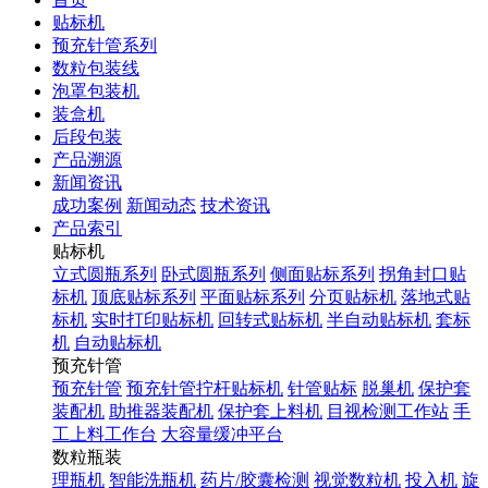
贴标机
预充针管系列
数粒包装线
泡罩包装机
装盒机
后段包装
产品溯源
新闻资讯
成功案例
新闻动态
技术资讯
产品索引
贴标机
立式圆瓶系列
卧式圆瓶系列
侧面贴标系列
拐角封口贴
标机
顶底贴标系列
平面贴标系列
分页贴标机
落地式贴
标机
实时打印贴标机
回转式贴标机
半自动贴标机
套标
机
自动贴标机
预充针管
预充针管
预充针管拧杆贴标机
针管贴标
脱巢机
保护套
装配机
助推器装配机
保护套上料机
目视检测工作站
手
工上料工作台
大容量缓冲平台
数粒瓶装
理瓶机
智能洗瓶机
药片/胶囊检测
视觉数粒机
投入机
旋