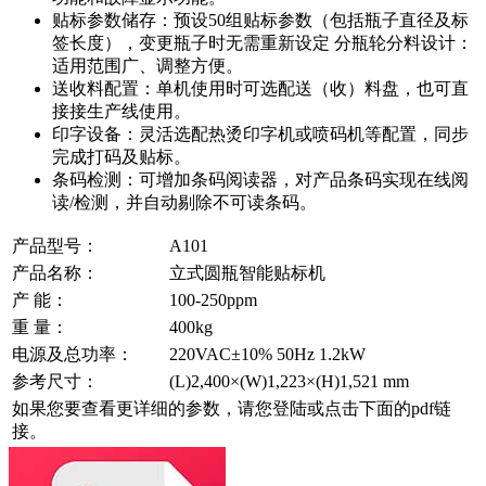
贴标参数储存：预设50组贴标参数（包括瓶子直径及标
签长度），变更瓶子时无需重新设定 分瓶轮分料设计：
适用范围广、调整方便。
送收料配置：单机使用时可选配送（收）料盘，也可直
接接生产线使用。
印字设备：灵活选配热烫印字机或喷码机等配置，同步
完成打码及贴标。
条码检测：可增加条码阅读器，对产品条码实现在线阅
读/检测，并自动剔除不可读条码。
产品型号：
A101
产品名称：
立式圆瓶智能贴标机
产 能：
100-250ppm
重 量：
400kg
电源及总功率：
220VAC±10% 50Hz 1.2kW
参考尺寸：
(L)2,400×(W)1,223×(H)1,521 mm
如果您要查看更详细的参数，请您登陆或点击下面的pdf链
接。