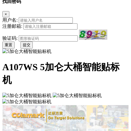
找回密码
×
用户名:
注册邮箱:
验证码:
重置
提交
A107WS 5加仑大桶智能贴标
机