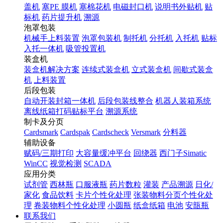
盖机
塞PE 膜机
塞棉花机
电磁封口机
说明书外贴机
贴
标机
药片提升机
溯源
泡罩包装
机械手上料装置
泡罩包装机
制托机
分托机
入托机
贴标
入托一体机
吸管投置机
装盒机
装盒机解决方案
连续式装盒机
立式装盒机
间歇式装盒
机
上料装置
后段包装
自动开装封箱一体机
后段包装线整合
机器人装箱系统
离线纸箱打码贴标平台
溯源系统
制卡及分页
Cardsmark
Cardspak
Cardscheck
Versmark
分料器
辅助设备
赋码/三期打印
大容量缓冲平台
回绕器
西门子Simatic
WinCC
视觉检测
SCADA
应用分类
试剂管
西林瓶
口服液瓶
药片数粒
灌装
产品溯源
日化/
家化
食品饮料
卡片个性化处理
张装物料分页个性化处
理
卷装物料个性化处理
小圆瓶
纸盒纸箱
电池
安瓿瓶
联系我们