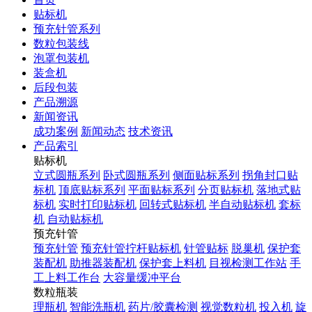
贴标机
预充针管系列
数粒包装线
泡罩包装机
装盒机
后段包装
产品溯源
新闻资讯
成功案例
新闻动态
技术资讯
产品索引
贴标机
立式圆瓶系列
卧式圆瓶系列
侧面贴标系列
拐角封口贴
标机
顶底贴标系列
平面贴标系列
分页贴标机
落地式贴
标机
实时打印贴标机
回转式贴标机
半自动贴标机
套标
机
自动贴标机
预充针管
预充针管
预充针管拧杆贴标机
针管贴标
脱巢机
保护套
装配机
助推器装配机
保护套上料机
目视检测工作站
手
工上料工作台
大容量缓冲平台
数粒瓶装
理瓶机
智能洗瓶机
药片/胶囊检测
视觉数粒机
投入机
旋