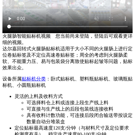
火腿肠智能贴标机视频
您当前尚未登陆，登陆后可观看更详
细的视频。
达尔嘉回转式火腿肠贴标机适用于大小不同的火腿肠上进行定
位卷贴标签及不定位高速卷贴标签；周全的考虑到火腿肠柔
软、不能重力压、易与包装袋分离致使贴标起皱等问题，贴标
效果出众。
设备所属
贴标机分类
：卧式贴标机、塑料瓶贴标机、玻璃瓶贴
标机、小圆瓶贴标机
灵活的上料及收料方式
可选择料仓上料或连接上段生产线上料
可直接与生产线上的后段包装线连接收料
具有收料计数功能，可连接后段闭合输送带按设定
数量自动分堆装盒
定位贴标最高速度120支/分钟（与材料尺寸及定位要求
检测度有关），稳定生产速度80-100支/分钟。