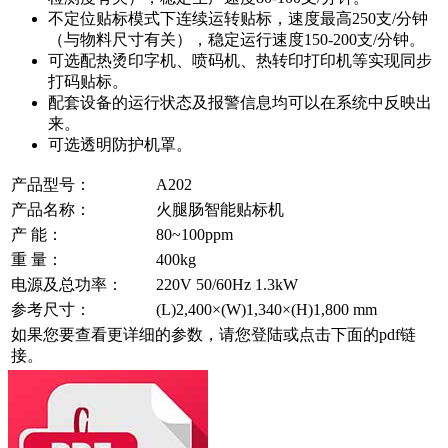
不定位贴标模式下连续运转贴标，速度最高250支/分钟
（与物料尺寸有关），稳定运行速度150-200支/分钟。
可选配热烫印字机、喷码机、热转印打印机等实现同步
打码贴标。
配套设备的运行状态及报警信息均可以在系统中反映出
来。
可选透明防护机罩。
产品型号：
A202
产品名称：
火腿肠智能贴标机
产 能：
80~100ppm
重 量：
400kg
电源及总功率：
220V 50/60Hz 1.3kW
参考尺寸：
(L)2,400×(W)1,340×(H)1,800 mm
如果您要查看更详细的参数，请您登陆或点击下面的pdf链
接。