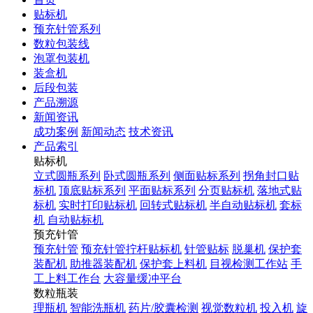
贴标机
预充针管系列
数粒包装线
泡罩包装机
装盒机
后段包装
产品溯源
新闻资讯
成功案例
新闻动态
技术资讯
产品索引
贴标机
立式圆瓶系列
卧式圆瓶系列
侧面贴标系列
拐角封口贴
标机
顶底贴标系列
平面贴标系列
分页贴标机
落地式贴
标机
实时打印贴标机
回转式贴标机
半自动贴标机
套标
机
自动贴标机
预充针管
预充针管
预充针管拧杆贴标机
针管贴标
脱巢机
保护套
装配机
助推器装配机
保护套上料机
目视检测工作站
手
工上料工作台
大容量缓冲平台
数粒瓶装
理瓶机
智能洗瓶机
药片/胶囊检测
视觉数粒机
投入机
旋