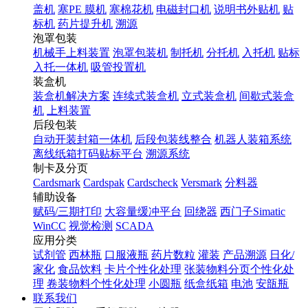
盖机
塞PE 膜机
塞棉花机
电磁封口机
说明书外贴机
贴
标机
药片提升机
溯源
泡罩包装
机械手上料装置
泡罩包装机
制托机
分托机
入托机
贴标
入托一体机
吸管投置机
装盒机
装盒机解决方案
连续式装盒机
立式装盒机
间歇式装盒
机
上料装置
后段包装
自动开装封箱一体机
后段包装线整合
机器人装箱系统
离线纸箱打码贴标平台
溯源系统
制卡及分页
Cardsmark
Cardspak
Cardscheck
Versmark
分料器
辅助设备
赋码/三期打印
大容量缓冲平台
回绕器
西门子Simatic
WinCC
视觉检测
SCADA
应用分类
试剂管
西林瓶
口服液瓶
药片数粒
灌装
产品溯源
日化/
家化
食品饮料
卡片个性化处理
张装物料分页个性化处
理
卷装物料个性化处理
小圆瓶
纸盒纸箱
电池
安瓿瓶
联系我们