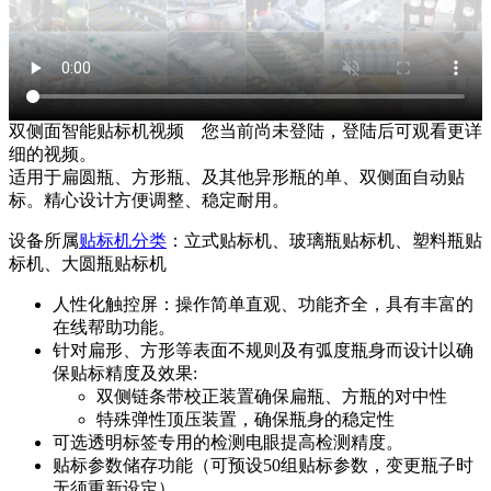
双侧面智能贴标机视频
您当前尚未登陆，登陆后可观看更详
细的视频。
适用于扁圆瓶、方形瓶、及其他异形瓶的单、双侧面自动贴
标。精心设计方便调整、稳定耐用。
设备所属
贴标机分类
：立式贴标机、玻璃瓶贴标机、塑料瓶贴
标机、大圆瓶贴标机
人性化触控屏：操作简单直观、功能齐全，具有丰富的
在线帮助功能。
针对扁形、方形等表面不规则及有弧度瓶身而设计以确
保贴标精度及效果:
双侧链条带校正装置确保扁瓶、方瓶的对中性
特殊弹性顶压装置，确保瓶身的稳定性
可选透明标签专用的检测电眼提高检测精度。
贴标参数储存功能（可预设50组贴标参数，变更瓶子时
无须重新设定）。