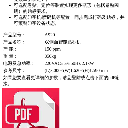
可选配卷贴、定位等装置实现更多瓶形（包括卷贴圆
瓶）的贴标要求。
可选配印字机/喷码机等配置，同步完成打码及贴标，并
可预警印字设备状态。
产品型号：
A920
产品名称：
双侧面智能贴标机
产 能：
150 ppm
重 量：
350kg
电源及总功率：
220VAC±5% 50Hz 2.1kW
参考尺寸：
(L)3,000×(W)1,620×(H)1,590 mm
如果您要查看更详细的参数，请您登陆或点击下面的pdf链
接。