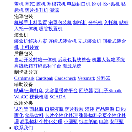
盖机
塞PE 膜机
塞棉花机
电磁封口机
说明书外贴机
贴
标机
药片提升机
溯源
泡罩包装
机械手上料装置
泡罩包装机
制托机
分托机
入托机
贴标
入托一体机
吸管投置机
装盒机
装盒机解决方案
连续式装盒机
立式装盒机
间歇式装盒
机
上料装置
后段包装
自动开装封箱一体机
后段包装线整合
机器人装箱系统
离线纸箱打码贴标平台
溯源系统
制卡及分页
Cardsmark
Cardspak
Cardscheck
Versmark
分料器
辅助设备
赋码/三期打印
大容量缓冲平台
回绕器
西门子Simatic
WinCC
视觉检测
SCADA
应用分类
试剂管
西林瓶
口服液瓶
药片数粒
灌装
产品溯源
日化/
家化
食品饮料
卡片个性化处理
张装物料分页个性化处
理
卷装物料个性化处理
小圆瓶
纸盒纸箱
电池
安瓿瓶
联系我们