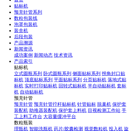
贴标机
预充针管系列
数粒包装线
泡罩包装机
装盒机
后段包装
产品溯源
新闻资讯
成功案例
新闻动态
技术资讯
产品索引
贴标机
立式圆瓶系列
卧式圆瓶系列
侧面贴标系列
拐角封口贴
标机
顶底贴标系列
平面贴标系列
分页贴标机
落地式贴
标机
实时打印贴标机
回转式贴标机
半自动贴标机
套标
机
自动贴标机
预充针管
预充针管
预充针管拧杆贴标机
针管贴标
脱巢机
保护套
装配机
助推器装配机
保护套上料机
目视检测工作站
手
工上料工作台
大容量缓冲平台
数粒瓶装
理瓶机
智能洗瓶机
药片/胶囊检测
视觉数粒机
投入机
旋