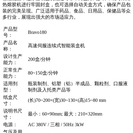
热熔胶机进行牢固封盒，也可选择自动关盒方式，确保产品包
装的完美呈现。广泛适用于药品、食品、日用品、保健品等众
多行业，展现出强大的市场适应力。
产品型
Bravo180
号：
产品名
高速伺服连续式智能装盒机
称：
设计生产
200盒/分钟
能力：
正常生产
80~150盒/分钟
能力：
适用剂
瓶装制剂、铝塑（铝）半成品、颗粒剂、口服液
型：
制剂及入托类产品等
纸盒尺
(长)70~200×(宽)30~130×(高)15~80 mm
寸：
说明书尺
最小：60×90mm; 最大：210×320mm
寸：
电源：
AC 380V / 三相 / 50Hz 3kW
气压及用