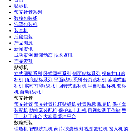
贴标机
预充针管系列
数粒包装线
泡罩包装机
装盒机
后段包装
产品溯源
新闻资讯
成功案例
新闻动态
技术资讯
产品索引
贴标机
立式圆瓶系列
卧式圆瓶系列
侧面贴标系列
拐角封口贴
标机
顶底贴标系列
平面贴标系列
分页贴标机
落地式贴
标机
实时打印贴标机
回转式贴标机
半自动贴标机
套标
机
自动贴标机
预充针管
预充针管
预充针管拧杆贴标机
针管贴标
脱巢机
保护套
装配机
助推器装配机
保护套上料机
目视检测工作站
手
工上料工作台
大容量缓冲平台
数粒瓶装
理瓶机
智能洗瓶机
药片/胶囊检测
视觉数粒机
投入机
旋