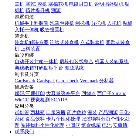
盖机
塞PE 膜机
塞棉花机
电磁封口机
说明书外贴机
贴
标机
药片提升机
溯源
泡罩包装
机械手上料装置
泡罩包装机
制托机
分托机
入托机
贴标
入托一体机
吸管投置机
装盒机
装盒机解决方案
连续式装盒机
立式装盒机
间歇式装盒
机
上料装置
后段包装
自动开装封箱一体机
后段包装线整合
机器人装箱系统
离线纸箱打码贴标平台
溯源系统
制卡及分页
Cardsmark
Cardspak
Cardscheck
Versmark
分料器
辅助设备
赋码/三期打印
大容量缓冲平台
回绕器
西门子Simatic
WinCC
视觉检测
SCADA
应用分类
试剂管
西林瓶
口服液瓶
药片数粒
灌装
产品溯源
日化/
家化
食品饮料
卡片个性化处理
张装物料分页个性化处
理
卷装物料个性化处理
小圆瓶
纸盒纸箱
电池
安瓿瓶
联系我们