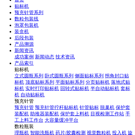
贴标机
预充针管系列
数粒包装线
泡罩包装机
装盒机
后段包装
产品溯源
新闻资讯
成功案例
新闻动态
技术资讯
产品索引
贴标机
立式圆瓶系列
卧式圆瓶系列
侧面贴标系列
拐角封口贴
标机
顶底贴标系列
平面贴标系列
分页贴标机
落地式贴
标机
实时打印贴标机
回转式贴标机
半自动贴标机
套标
机
自动贴标机
预充针管
预充针管
预充针管拧杆贴标机
针管贴标
脱巢机
保护套
装配机
助推器装配机
保护套上料机
目视检测工作站
手
工上料工作台
大容量缓冲平台
数粒瓶装
理瓶机
智能洗瓶机
药片/胶囊检测
视觉数粒机
投入机
旋