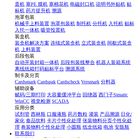
盖机
塞PE 膜机
塞棉花机
电磁封口机
说明书外贴机
贴
标机
药片提升机
溯源
泡罩包装
机械手上料装置
泡罩包装机
制托机
分托机
入托机
贴标
入托一体机
吸管投置机
装盒机
装盒机解决方案
连续式装盒机
立式装盒机
间歇式装盒
机
上料装置
后段包装
自动开装封箱一体机
后段包装线整合
机器人装箱系统
离线纸箱打码贴标平台
溯源系统
制卡及分页
Cardsmark
Cardspak
Cardscheck
Versmark
分料器
辅助设备
赋码/三期打印
大容量缓冲平台
回绕器
西门子Simatic
WinCC
视觉检测
SCADA
应用分类
试剂管
西林瓶
口服液瓶
药片数粒
灌装
产品溯源
日化/
家化
食品饮料
卡片个性化处理
张装物料分页个性化处
理
卷装物料个性化处理
小圆瓶
纸盒纸箱
电池
安瓿瓶
联系我们