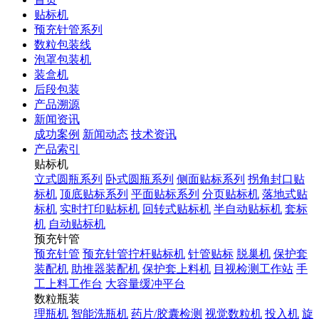
贴标机
预充针管系列
数粒包装线
泡罩包装机
装盒机
后段包装
产品溯源
新闻资讯
成功案例
新闻动态
技术资讯
产品索引
贴标机
立式圆瓶系列
卧式圆瓶系列
侧面贴标系列
拐角封口贴
标机
顶底贴标系列
平面贴标系列
分页贴标机
落地式贴
标机
实时打印贴标机
回转式贴标机
半自动贴标机
套标
机
自动贴标机
预充针管
预充针管
预充针管拧杆贴标机
针管贴标
脱巢机
保护套
装配机
助推器装配机
保护套上料机
目视检测工作站
手
工上料工作台
大容量缓冲平台
数粒瓶装
理瓶机
智能洗瓶机
药片/胶囊检测
视觉数粒机
投入机
旋