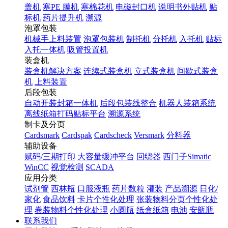
盖机
塞PE 膜机
塞棉花机
电磁封口机
说明书外贴机
贴
标机
药片提升机
溯源
泡罩包装
机械手上料装置
泡罩包装机
制托机
分托机
入托机
贴标
入托一体机
吸管投置机
装盒机
装盒机解决方案
连续式装盒机
立式装盒机
间歇式装盒
机
上料装置
后段包装
自动开装封箱一体机
后段包装线整合
机器人装箱系统
离线纸箱打码贴标平台
溯源系统
制卡及分页
Cardsmark
Cardspak
Cardscheck
Versmark
分料器
辅助设备
赋码/三期打印
大容量缓冲平台
回绕器
西门子Simatic
WinCC
视觉检测
SCADA
应用分类
试剂管
西林瓶
口服液瓶
药片数粒
灌装
产品溯源
日化/
家化
食品饮料
卡片个性化处理
张装物料分页个性化处
理
卷装物料个性化处理
小圆瓶
纸盒纸箱
电池
安瓿瓶
联系我们